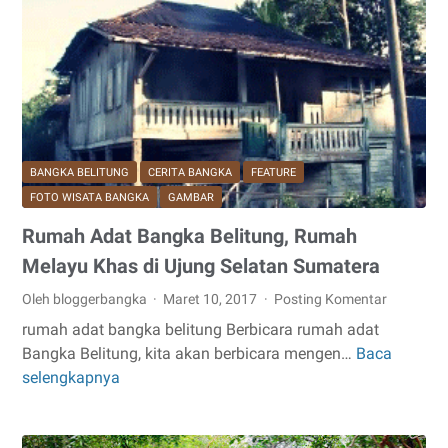
Ahok,
Gantong
pulau
Belitong
BANGKA BELITUNG
CERITA BANGKA
FEATURE
FOTO WISATA BANGKA
GAMBAR
Rumah Adat Bangka Belitung, Rumah
Melayu Khas di Ujung Selatan Sumatera
Oleh bloggerbangka
Maret 10, 2017
Posting Komentar
rumah adat bangka belitung Berbicara rumah adat
Bangka Belitung, kita akan berbicara mengen…
Baca
Rumah
selengkapnya
Adat
Bangka
Belitung,