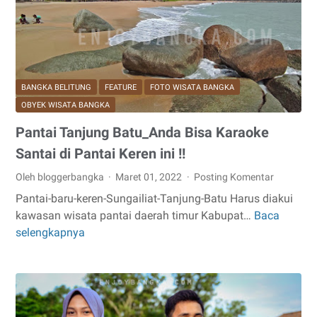
dan
HUT
Bangka
Pos,
Meriah
BANGKA BELITUNG
FEATURE
FOTO WISATA BANGKA
dan
OBYEK WISATA BANGKA
Terbanyak
Pantai Tanjung Batu_Anda Bisa Karaoke
!!
Santai di Pantai Keren ini !!
Oleh bloggerbangka
Maret 01, 2022
Posting Komentar
Pantai-baru-keren-Sungailiat-Tanjung-Batu Harus diakui
kawasan wisata pantai daerah timur Kabupat…
Baca
Pantai
selengkapnya
Tanjung
Batu_Anda
Bisa
Karaoke
Santai