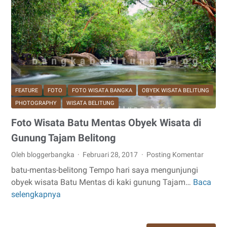
Rumah
Melayu
Khas
di
Ujung
Selatan
Sumatera
FEATURE
FOTO
FOTO WISATA BANGKA
OBYEK WISATA BELITUNG
PHOTOGRAPHY
WISATA BELITUNG
Foto Wisata Batu Mentas Obyek Wisata di
Gunung Tajam Belitong
Oleh bloggerbangka
Februari 28, 2017
Posting Komentar
batu-mentas-belitong Tempo hari saya mengunjungi
obyek wisata Batu Mentas di kaki gunung Tajam…
Baca
Foto
selengkapnya
Wisata
Batu
Mentas