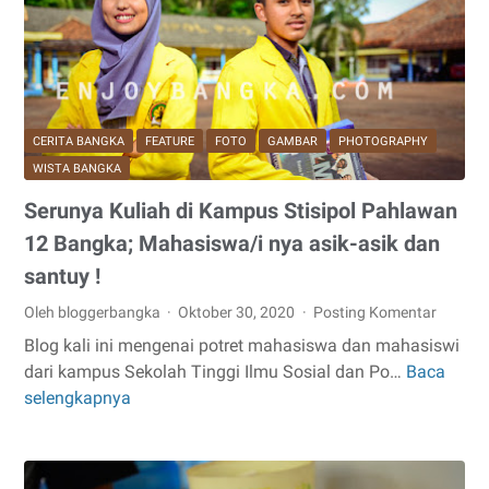
di
Pantai
Keren
ini
!!
CERITA BANGKA
FEATURE
FOTO
GAMBAR
PHOTOGRAPHY
WISTA BANGKA
Serunya Kuliah di Kampus Stisipol Pahlawan
12 Bangka; Mahasiswa/i nya asik-asik dan
santuy !
Oleh bloggerbangka
Oktober 30, 2020
Posting Komentar
Blog kali ini mengenai potret mahasiswa dan mahasiswi
dari kampus Sekolah Tinggi Ilmu Sosial dan Po…
Baca
Serunya
selengkapnya
Kuliah
di
Kampus
Stisipol