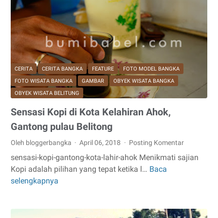
Pahlawan
12
Bangka;
Mahasiswa/i
nya
asik-
CERITA
CERITA BANGKA
FEATURE
FOTO MODEL BANGKA
asik
FOTO WISATA BANGKA
GAMBAR
OBYEK WISATA BANGKA
dan
OBYEK WISATA BELITUNG
santuy
Sensasi Kopi di Kota Kelahiran Ahok,
!
Gantong pulau Belitong
Oleh bloggerbangka
April 06, 2018
Posting Komentar
sensasi-kopi-gantong-kota-lahir-ahok Menikmati sajian
Kopi adalah pilihan yang tepat ketika l…
Baca
Sensasi
selengkapnya
Kopi
di
Kota
Kelahiran