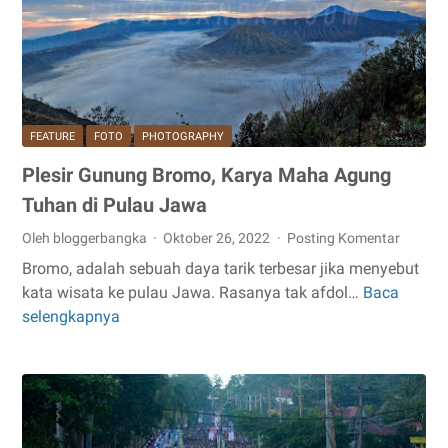
Bercita
Rasa
Keluarga
di
Kota
Sungailiat
FEATURE
FOTO
PHOTOGRAPHY
Plesir Gunung Bromo, Karya Maha Agung
Tuhan di Pulau Jawa
Oleh bloggerbangka
Oktober 26, 2022
Posting Komentar
Bromo, adalah sebuah daya tarik terbesar jika menyebut
kata wisata ke pulau Jawa. Rasanya tak afdol…
Baca
Plesir
selengkapnya
Gunung
Bromo,
Karya
Maha
Agung
Tuhan