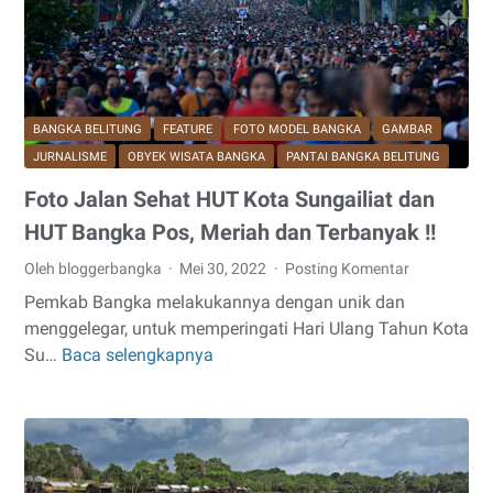
di
Pulau
Jawa
BANGKA BELITUNG
FEATURE
FOTO MODEL BANGKA
GAMBAR
JURNALISME
OBYEK WISATA BANGKA
PANTAI BANGKA BELITUNG
Foto Jalan Sehat HUT Kota Sungailiat dan
HUT Bangka Pos, Meriah dan Terbanyak !!
Oleh bloggerbangka
Mei 30, 2022
Posting Komentar
Pemkab Bangka melakukannya dengan unik dan
menggelegar, untuk memperingati Hari Ulang Tahun Kota
Su…
Baca selengkapnya
Foto
Jalan
Sehat
HUT
Kota
Sungailiat