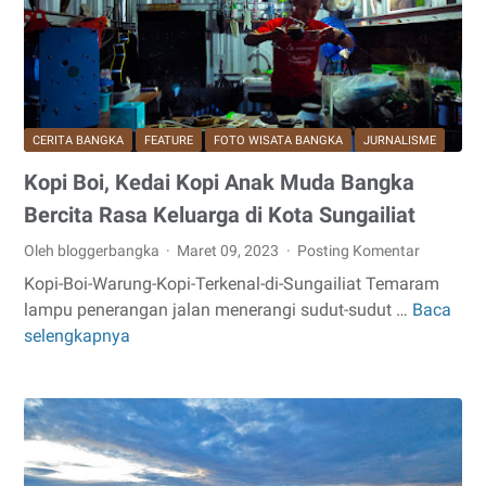
CERITA BANGKA
FEATURE
FOTO WISATA BANGKA
JURNALISME
Kopi Boi, Kedai Kopi Anak Muda Bangka
Bercita Rasa Keluarga di Kota Sungailiat
Oleh bloggerbangka
Maret 09, 2023
Posting Komentar
Kopi-Boi-Warung-Kopi-Terkenal-di-Sungailiat Temaram
lampu penerangan jalan menerangi sudut-sudut …
Baca
Kopi
selengkapnya
Boi,
Kedai
Kopi
Anak
Muda
Bangka