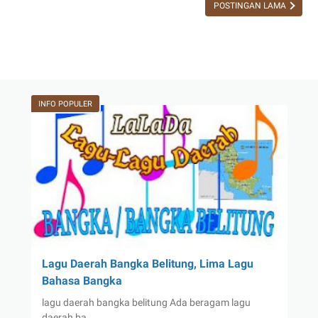
Obyek
POSTINGAN LAMA
Wisata
di
Gunung
Tajam
Belitong
INFO POPULER
Lagu Daerah Bangka Belitung, Lima Lagu
Bahasa Bangka
lagu daerah bangka belitung Ada beragam lagu
daerah ba…