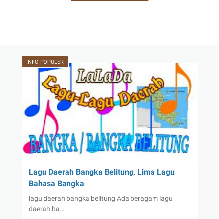
Budaya;
Dua
Festival
Budaya
Bangka
INFO POPULER
Belitung
Wajib
dikunjungi
!
Lagu Daerah Bangka Belitung, Lima Lagu
Bahasa Bangka
lagu daerah bangka belitung Ada beragam lagu
daerah ba…