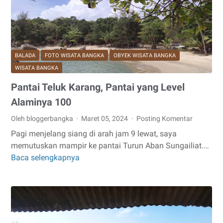
Terasa
Biasa
Saja
!
BALADA
FOTO WISATA BANGKA
OBYEK WISATA BANGKA
WISATA BANGKA
Pantai Teluk Karang, Pantai yang Level
Alaminya 100
Oleh bloggerbangka
Maret 05, 2024
Posting Komentar
Pagi menjelang siang di arah jam 9 lewat, saya
memutuskan mampir ke pantai Turun Aban Sungailiat.…
Baca selengkapnya
Pantai
Teluk
Karang,
Pantai
yang
Level