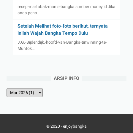
resep-martabak-manis-bangka sumber money.id Jika
anda pena…
Setelah Melihat foto-foto berikut, ternyata
inilah Wajah Bangka Tempo Dulu
J.G.-Bijdendijk,-hoofd-van-Bangka-tinwinning-te-
Muntok,…
ARSIP INFO
© 2020 -
enjoybangka