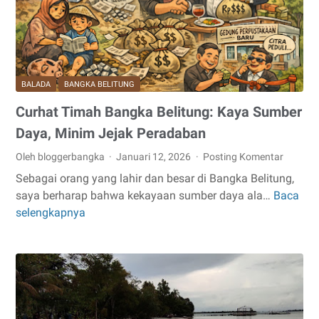
Tengah
Masyarakatnya
BALADA
BANGKA BELITUNG
Curhat Timah Bangka Belitung: Kaya Sumber
Daya, Minim Jejak Peradaban
Oleh bloggerbangka
Januari 12, 2026
Posting Komentar
Sebagai orang yang lahir dan besar di Bangka Belitung,
saya berharap bahwa kekayaan sumber daya ala…
Baca
Curhat
selengkapnya
Timah
Bangka
Belitung:
Kaya
Sumber
Daya,
Minim