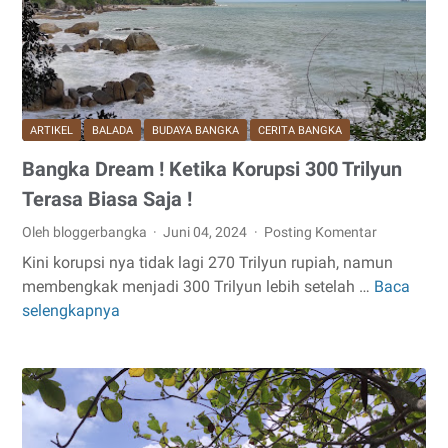
Bukan
Hasil
AI
!
ARTIKEL
BALADA
BUDAYA BANGKA
CERITA BANGKA
Bangka Dream ! Ketika Korupsi 300 Trilyun
Terasa Biasa Saja !
Oleh bloggerbangka
Juni 04, 2024
Posting Komentar
Kini korupsi nya tidak lagi 270 Trilyun rupiah, namun
membengkak menjadi 300 Trilyun lebih setelah …
Baca
Bangka
selengkapnya
Dream
!
Ketika
Korupsi
300
Trilyun