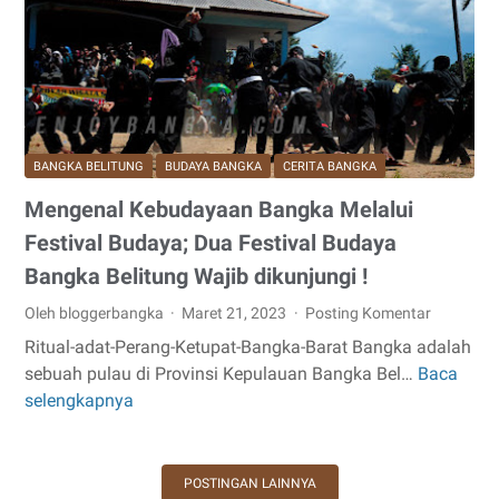
disini
!
BANGKA BELITUNG
BUDAYA BANGKA
CERITA BANGKA
Mengenal Kebudayaan Bangka Melalui
Festival Budaya; Dua Festival Budaya
Bangka Belitung Wajib dikunjungi !
Oleh bloggerbangka
Maret 21, 2023
Posting Komentar
Ritual-adat-Perang-Ketupat-Bangka-Barat Bangka adalah
sebuah pulau di Provinsi Kepulauan Bangka Bel…
Baca
Mengenal
selengkapnya
Kebudayaan
Bangka
Melalui
Festival
POSTINGAN LAINNYA