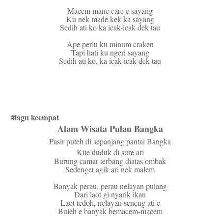
Macem mane care e sayang
Ku nek made kek ka sayang
Sedih ati ko ka icak-icak dek tau
Ape perlu ku minum craken
Tapi hati ku ngeri sayang
Sedih ati ko, ka icak-icak dek tau
#lagu keempat
Alam Wisata Pulau Bangka
Pasir puteh di sepanjang pantai Bangka
Kite duduk di sure ari
Burung camar terbang diatas ombak
Sedenget agik ari nek malem
Banyak perau, perau nelayan pulang
Dari laot gi nyarik ikan
Laot tedoh, nelayan seneng ati e
Buleh e banyak bemacem-macem