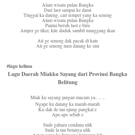
Alam wisata pulau Bangka
Dari laot sampai ke darat
Tinggal ka dateng, cari tempet yang ka seneng
Alam wisata pulau Bangka
Pantai bersih laot e biru
Amper ge tiker, kite duduk sambil manggang ikan
Ati ge seneng dak pacak di kate
Ati ge seneng men datang ke sini
#lagu kelima
Lagu Daerah Miakku Sayang dari Provinsi Bangka
Belitung
Miak ku sayang jangan macam ya.. .. ..
Ngape ku datang ka marah-marah
Ku dak de tau ujung pangkal e
Ape-ape sebab e
Sude gaharu cendana ulik
Sude la tau betanya ulik
Amoy yang ka bunceng kemaren luk