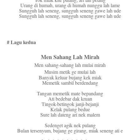
Urang di humah, urang di humah nunggu lah lame
Sungguh lah seneng, sungguh seneng gawe lah ude
Sungguh lah seneng, sungguh seneng gawe lah ude
# Lagu kedua
Men Sahang Lah Mirah
Men sahang-sahang lah mulai mirah
Musim metik ge mulai lah
Banyak keluar bujang kek miak
Memetik sambil berdendang
Tangan memetik mate bepandang
Ati bedebar dak kruan
Tingok-betingok janji-bejanji
Kelak pulang bedue
Sure lah dateng ari nek malem
Sedenget agik nek pulang
Bulan tersenyum, bujang ge girang, miak seneng ati e