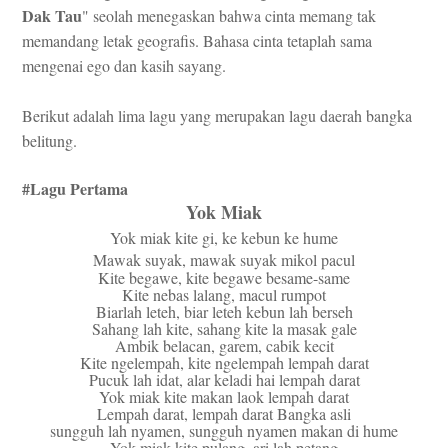
Dak Tau
" seolah menegaskan bahwa cinta memang tak
memandang letak geografis. Bahasa cinta tetaplah sama
mengenai ego dan kasih sayang.
Berikut adalah lima lagu yang merupakan lagu daerah bangka
belitung.
#Lagu Pertama
Yok Miak
Yok miak kite gi, ke kebun ke hume
Mawak suyak, mawak suyak mikol pacul
Kite begawe, kite begawe besame-same
Kite nebas lalang, macul rumpot
Biarlah leteh, biar leteh kebun lah berseh
Sahang lah kite, sahang kite la masak gale
Ambik belacan, garem, cabik kecit
Kite ngelempah, kite ngelempah lempah darat
Pucuk lah idat, alar keladi hai lempah darat
Yok miak kite makan laok lempah darat
Lempah darat, lempah darat Bangka asli
sungguh lah nyamen, sungguh nyamen makan di hume
Yok miak kite pulang, ari lah petang