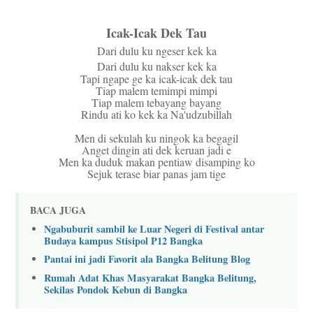
Icak-Icak Dek Tau
Dari dulu ku ngeser kek ka
Dari dulu ku nakser kek ka
Tapi ngape ge ka icak-icak dek tau
Tiap malem temimpi mimpi
Tiap malem tebayang bayang
Rindu ati ko kek ka Na'udzubillah
Men di sekulah ku ningok ka begagil
Anget dingin ati dek keruan jadi e
Men ka duduk makan pentiaw disamping ko
Sejuk terase biar panas jam tige
BACA JUGA
Ngabuburit sambil ke Luar Negeri di Festival antar
Budaya kampus Stisipol P12 Bangka
Pantai ini jadi Favorit ala Bangka Belitung Blog
Rumah Adat Khas Masyarakat Bangka Belitung,
Sekilas Pondok Kebun di Bangka