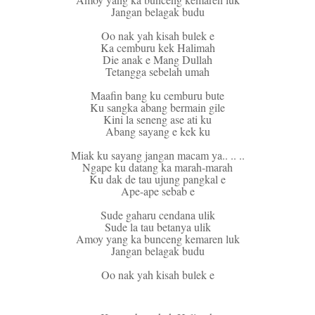
Jangan belagak budu
Oo nak yah kisah bulek e
Ka cemburu kek Halimah
Die anak e Mang Dullah
Tetangga sebelah umah
Maafin bang ku cemburu bute
Ku sangka abang bermain gile
Kini la seneng ase ati ku
Abang sayang e kek ku
Miak ku sayang jangan macam ya.. .. ..
Ngape ku datang ka marah-marah
Ku dak de tau ujung pangkal e
Ape-ape sebab e
Sude gaharu cendana ulik
Sude la tau betanya ulik
Amoy yang ka bunceng kemaren luk
Jangan belagak budu
Oo nak yah kisah bulek e