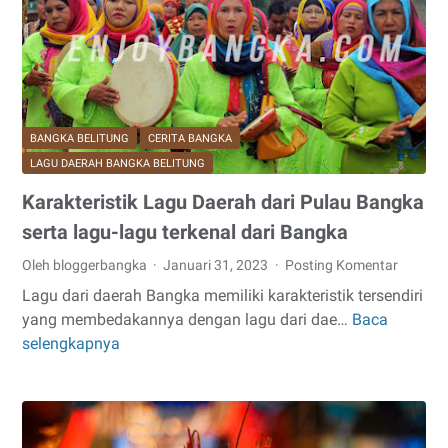
BANGKA BELITUNG
CERITA BANGKA
LAGU DAERAH BANGKA BELITUNG
Karakteristik Lagu Daerah dari Pulau Bangka
serta lagu-lagu terkenal dari Bangka
Oleh bloggerbangka
Januari 31, 2023
Posting Komentar
Lagu dari daerah Bangka memiliki karakteristik tersendiri
yang membedakannya dengan lagu dari dae…
Baca
Karakteristik
selengkapnya
Lagu
Daerah
dari
Pulau
Bangka