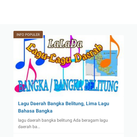
Amoy
kek
Akew
dan
Makna
INFO POPULER
serta
Pencipta
aslinya
Lagu Daerah Bangka Belitung, Lima Lagu
Bahasa Bangka
lagu daerah bangka belitung Ada beragam lagu
daerah ba…