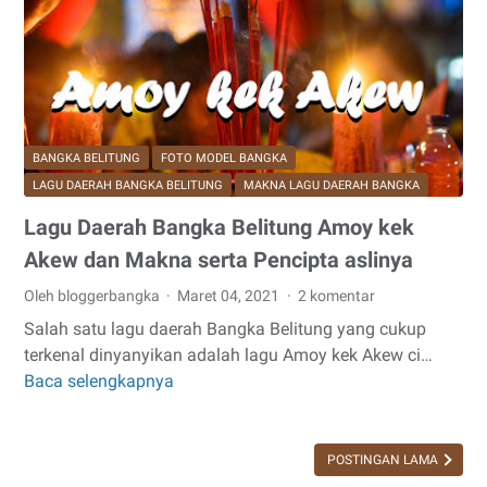
serta
lagu-
lagu
terkenal
dari
Bangka
BANGKA BELITUNG
FOTO MODEL BANGKA
LAGU DAERAH BANGKA BELITUNG
MAKNA LAGU DAERAH BANGKA
Lagu Daerah Bangka Belitung Amoy kek
Akew dan Makna serta Pencipta aslinya
Oleh bloggerbangka
Maret 04, 2021
2 komentar
Salah satu lagu daerah Bangka Belitung yang cukup
terkenal dinyanyikan adalah lagu Amoy kek Akew ci…
Baca selengkapnya
Lagu
Daerah
Bangka
Belitung
POSTINGAN LAMA