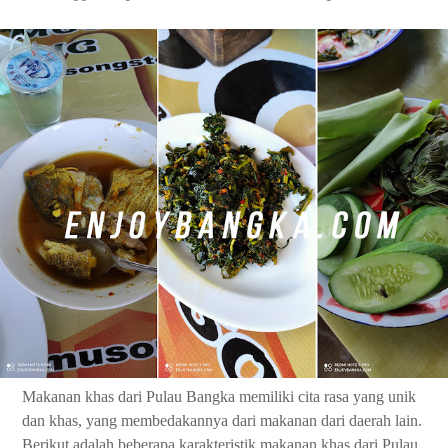
Makanan khas dari Pulau Bangka memiliki cita rasa yang unik
dan khas, yang membedakannya dari makanan dari daerah lain.
Berikut adalah beberapa karakteristik makanan khas dari Pulau