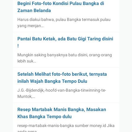
Begini Foto-foto Kondisi Pulau Bangka di
Zaman Belanda
Harus diakui bahwa, pulau Bangka termasuk pulau
yang menjan…
Pantai Batu Ketak, ada Batu Gigi Taring disini
!
Mungkin saking banyaknya batu disini, orang-orang
lebih suk…
Setelah Melihat foto-foto berikut, ternyata
inilah Wajah Bangka Tempo Dulu
J.G.-Bijdendijk,-hoofd-van-Bangka-tinwinning-te-
Muntok,…
Resep Martabak Manis Bangka, Masakan
Khas Bangka Tempo dulu
resep-martabak-manis-bangka sumber money.id Jika
anda pena…