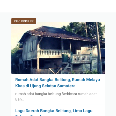
INFO POPULER
Rumah Adat Bangka Belitung, Rumah Melayu
Khas di Ujung Selatan Sumatera
rumah adat bangka belitung Berbicara rumah adat
Ban…
Lagu Daerah Bangka Belitung, Lima Lagu