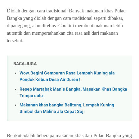
Diolah dengan cara tradisional: Banyak makanan khas Pulau
Bangka yang diolah dengan cara tradisional seperti dibakar,
dipanggang, atau direbus. Cara ini membuat makanan lebih
autentik dan mempertahankan cita rasa asli dari makanan
tersebut.
BACA JUGA
Wow, Begini Gempuran Rasa Lempah Kuning ala
Pondok Kebun Desa Air Duren !
Resep Martabak Manis Bangka, Masakan Khas Bangka
Tempo dulu
Makanan khas bangka Belitung, Lempah Kuning
Simbol dan Makna ala Cepat Saji
Berikut adalah beberapa makanan khas dari Pulau Bangka yang