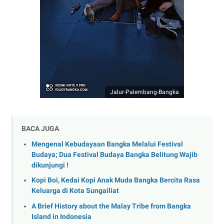
Jalur-Palembang-Bangka
BACA JUGA
Mengenal Kebudayaan Bangka Melalui Festival
Budaya; Dua Festival Budaya Bangka Belitung Wajib
dikunjungi !
Kopi Boi, Kedai Kopi Anak Muda Bangka Bercita Rasa
Keluarga di Kota Sungailiat
A Brief History about the Malay Tribe from Bangka
Island in Indonesia