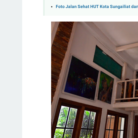
Foto Jalan Sehat HUT Kota Sungailiat da