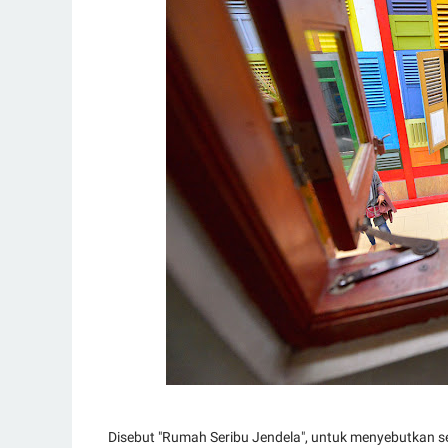
Disebut "Rumah Seribu Jendela", untuk menyebutkan se