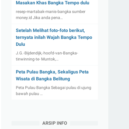
Masakan Khas Bangka Tempo dulu
resep-martabak-manis-bangka sumber
money.id Jika anda pena…
Setelah Melihat foto-foto berikut,
ternyata inilah Wajah Bangka Tempo
Dulu
J.G.-Bijdendijk,-hoofd-van-Bangka-
tinwinning-te- Muntok,…
Peta Pulau Bangka, Sekaligus Peta
Wisata di Bangka Belitung
Peta Pulau Bangka Sebagai pulau di ujung
bawah pulau …
ARSIP INFO