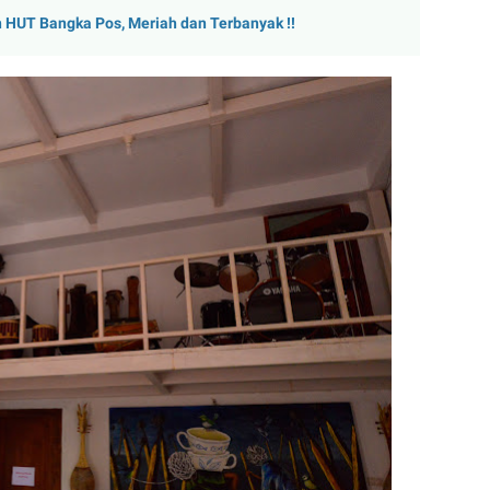
n HUT Bangka Pos, Meriah dan Terbanyak !!