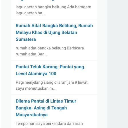
lagu daerah bangka belitung Ada beragam
lagu daerah ba…
Rumah Adat Bangka Belitung, Rumah
Melayu Khas di Ujung Selatan
Sumatera
rumah adat bangka belitung Berbicara
rumah adat Ban…
Pantai Teluk Karang, Pantai yang
Level Alaminya 100
Pagi menjelang siang di arah jam 9 lewat,
saya memutuskan m…
Dilema Pantai di Lintas Timur
Bangka, Asing di Tengah
Masyarakatnya
Tempo hari saya berkendara dari arah