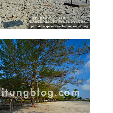
pantai-backpaker-di-kota-bangka-belitung