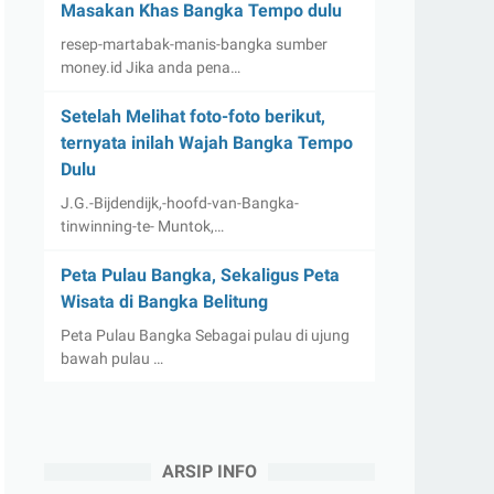
Masakan Khas Bangka Tempo dulu
resep-martabak-manis-bangka sumber
money.id Jika anda pena…
Setelah Melihat foto-foto berikut,
ternyata inilah Wajah Bangka Tempo
Dulu
J.G.-Bijdendijk,-hoofd-van-Bangka-
tinwinning-te- Muntok,…
Peta Pulau Bangka, Sekaligus Peta
Wisata di Bangka Belitung
Peta Pulau Bangka Sebagai pulau di ujung
bawah pulau …
ARSIP INFO