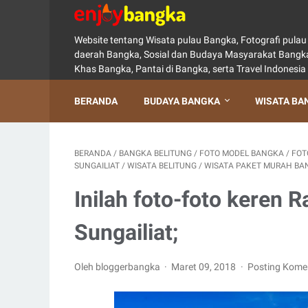
Website tentang Wisata pulau Bangka, Fotografi pul
daerah Bangka, Sosial dan Budaya Masyarakat Bangka
Khas Bangka, Pantai di Bangka, serta Travel Indonesia
BERANDA
BUDAYA BANGKA
WISATA BA
BERANDA
/
BANGKA BELITUNG
/
FOTO MODEL BANGKA
/
FOT
SUNGAILIAT
/
WISATA BELITUNG
/
WISATA PAKET MURAH BA
Inilah foto-foto keren R
Sungailiat;
Oleh bloggerbangka
Maret 09, 2018
Posting Kome