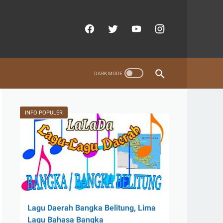
INFO POPULER
Lagu Daerah Bangka Belitung, Lima
Lagu Bahasa Bangka