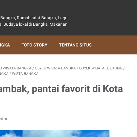
au Bangka, Rumah adat Bangka, Lagu
, Budaya lokal di Bangka, Makanan
NGKA
FOTO STORY
TENTANG SITUS
O WISATA BANGKA
/
OBYEK WISATA BANGKA
/
OBYEK WISATA BELITUNG
/
NGKA
/
WISTA BANGKA
ambak, pantai favorit di Kota
ntar