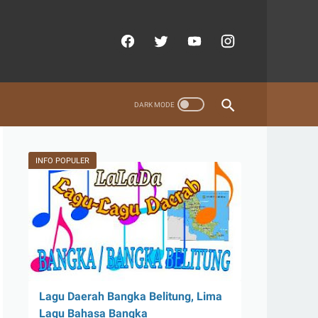
INFO POPULER
Lagu Daerah Bangka Belitung, Lima
Lagu Bahasa Bangka