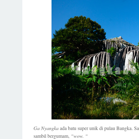
Ga Nyangka
ada batu super unik di pulau Bangka. Sa
sambil bergumam,
“wow. “