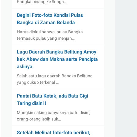
Pangkalpinang ke Sunga…
Begini Foto-foto Kondisi Pulau
Bangka di Zaman Belanda
Harus diakui bahwa, pulau Bangka
termasuk pulau yang menjan…
Lagu Daerah Bangka Belitung Amoy
kek Akew dan Makna serta Pencipta
aslinya
Salah satu lagu daerah Bangka Belitung
yang cukup terkenal …
Pantai Batu Ketak, ada Batu Gigi
Taring disini !
Mungkin saking banyaknya batu disini,
orang-orang lebih suk…
Setelah Melihat foto-foto berikut,