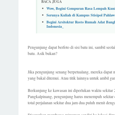
BACA JUGA
Wow, Begini Gempuran Rasa Lempah Kunin
Serunya Kuliah di Kampus Stisipol Pahlaw
Begini Arsitektur Resto Rumah Adat Bang
Indonesia_
Pengunjung dapat berfoto di sisi batu ini, sambil seo
batu. Asik bukan?
Jika pengunjung senang berpetualang, mereka dapat me
yang bakal ditemui. Atau titik lainnya untuk ambil
Berkunjung ke kawasan ini diperlukan waktu sekitar 20
Pangkalpinang, pengunjung harus menempuh sekitar du
total perjalanan sekitar dua jam dua puluh menit deng
Disarankan membawa minuman sendiri ke lokasi dimak