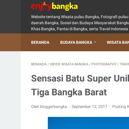
Website tentang Wisata pulau Bangka, Fotografi pul
daerah Bangka, Sosial dan Budaya Masyarakat Bangka
Khas Bangka, Pantai di Bangka, serta Travel Indonesia
BERANDA
BUDAYA BANGKA
WISATA BA
BERANDA
/
OBYEK WISATA BANGKA
/
PHOTOGRAPHY
/
TRAV
Sensasi Batu Super Unik
Tiga Bangka Barat
Oleh bloggerbangka
September 12, 2017
Posting 