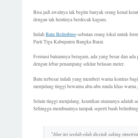
Bisa jadi awalnya tak begitu banyak orang kenal keun
dengan tak hentinya berdecak kagum.
Inilah
Batu Belimbing
-sebutan orang lokal untuk for
Parit Tiga Kabupaten Bangka Barat.
Formasi batuannya beragam, ada yang besar dan ada pul
dengan lebar penampang sekitar belasan meter.
Batu terbesar inilah yang memberi warna kontras bagi
menjulang tinggi bewarna abu-abu muda khas warna 
Selain tinggi menjulang, keunikan utamanya adalah ada
Sehingga membuatnya tampak seperti buah belimbing 
"Alur ini seolah-olah dicetak saking simetri