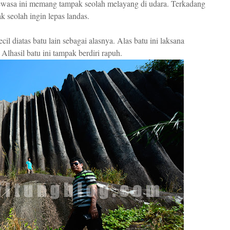
ng dewasa ini memang tampak seolah melayang di udara. Terkadang
k seolah ingin lepas landas.
cil diatas batu lain sebagai alasnya. Alas batu ini laksana
hasil batu ini tampak berdiri rapuh.