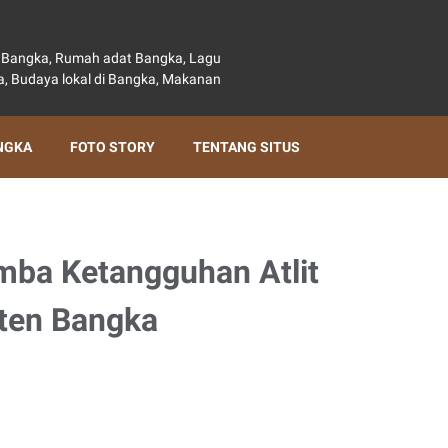
au Bangka, Rumah adat Bangka, Lagu
, Budaya lokal di Bangka, Makanan
NGKA
FOTO STORY
TENTANG SITUS
omba Ketangguhan Atlit
aten Bangka