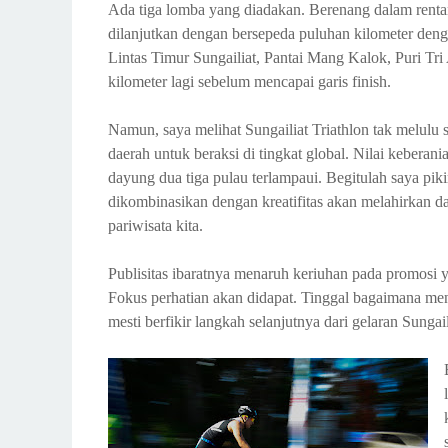
Ada tiga lomba yang diadakan. Berenang dalam rentan
dilanjutkan dengan bersepeda puluhan kilometer dengan
Lintas Timur Sungailiat, Pantai Mang Kalok, Puri Tri
kilometer lagi sebelum mencapai garis finish.
Namun, saya melihat Sungailiat Triathlon tak melulu s
daerah untuk beraksi di tingkat global. Nilai keberani
dayung dua tiga pulau terlampaui. Begitulah saya pik
dikombinasikan dengan kreatifitas akan melahirkan d
pariwisata kita.
Publisitas ibaratnya menaruh keriuhan pada promosi y
Fokus perhatian akan didapat. Tinggal bagaimana meng
mesti berfikir langkah selanjutnya dari gelaran Sungail