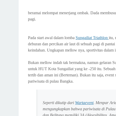
beramai melompat menerjang ombak. Dada membusung
pagi.
Pada start awal dalam lomba
Sungailiat Triathlon
itu,
deburan dan percikan air laut di sebuah pagi di pant
keindahan. Ungkapan mellow nya, sportivitas dalam 
Bukan mellow indah tak bermakna, namun gelaran Sunga
untuk HUT Kota Sungailiat yang ke -250 itu. Sebuah 
tertib dan aman ini (Berteman). Bukan itu saja, event 
pariwisata di pulau Bangka.
Seperti dikutip dari
Wartaevent
.
Menpar Arie
mengungkapkan bahwa pariwisata di Pula
dan Belitung memiliki 3A (Aksesibilitas, Am