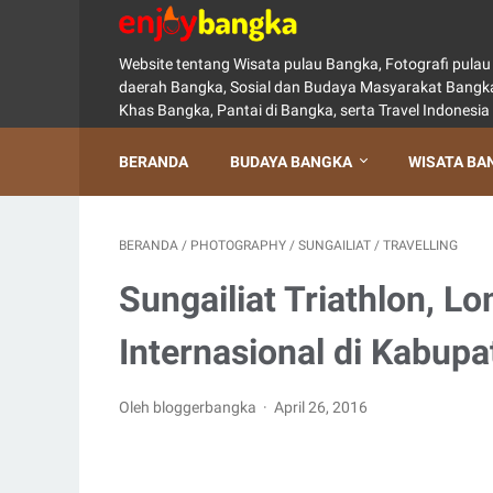
Website tentang Wisata pulau Bangka, Fotografi pul
daerah Bangka, Sosial dan Budaya Masyarakat Bangka
Khas Bangka, Pantai di Bangka, serta Travel Indonesia
BERANDA
BUDAYA BANGKA
WISATA BA
BERANDA
/
PHOTOGRAPHY
/
SUNGAILIAT
/
TRAVELLING
Sungailiat Triathlon, L
Internasional di Kabup
Oleh bloggerbangka
April 26, 2016