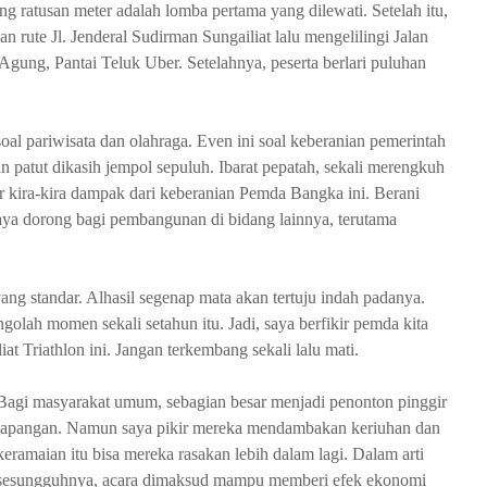
g ratusan meter adalah lomba pertama yang dilewati. Setelah itu,
 rute Jl. Jenderal Sudirman Sungailiat lalu mengelilingi Jalan
 Agung, Pantai Teluk Uber. Setelahnya, peserta berlari puluhan
oal pariwisata dan olahraga. Even ini soal keberanian pemerintah
an patut dikasih jempol sepuluh. Ibarat pepatah, sekali merengkuh
ir kira-kira dampak dari keberanian Pemda Bangka ini. Berani
aya dorong bagi pembangunan di bidang lainnya, terutama
ang standar. Alhasil segenap mata akan tertuju indah padanya.
olah momen sekali setahun itu. Jadi, saya berfikir pemda kita
iat Triathlon ini. Jangan terkembang sekali lalu mati.
Bagi masyarakat umum, sebagian besar menjadi penonton pinggir
lapangan. Namun saya pikir mereka mendambakan keriuhan dan
keramaian itu bisa mereka rasakan lebih dalam lagi. Dalam arti
sesungguhnya, acara dimaksud mampu memberi efek ekonomi