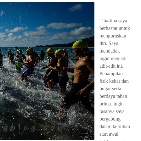
Tiba-tiba saya
berhasrat untuk
menguruskan
diri. Saya
mendadak
ingin menjadi
atlit-atlit ini.
Penampilan
fisik kekar dan
bugar serta
berdaya tahan
prima. Ingin
rasanya saya
bergabung
dalam keriuhan
start awal,