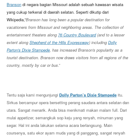
Branson
di negara bagian Missouri adalah sebuah kawasan wisata
yang cukup terkenal di daerah selatan. Seperti dikutip dari
Wikipedia,”
Branson has long been a popular destination for
vacationers from Missouri and neighboring areas. The collection of
entertainment theaters along
76 Country Boulevard
(and to a lesser
extent along
Shepherd of the Hills Expressway
) including
Dolly
Parton's Dixie Stampede
, has increased Branson's popularity as a
tourist destination. Branson now draws visitors from all regions of the
country, mostly by car or bus
.”
Tentu saja kami mengunjungi
Dolly Parton’s Dixie Stampede
itu.
Sirkus bercampur opera bersetting perang saudara antara selatan dan
utara. Sangat menarik. Anda bisa menikmati makan malam full. Dari
mulai appetizer, semangkuk sop keju yang renyah, minuman yang
segar. Hal ini anda lakukan selama acara berlangsung. Main
coursenya, satu ekor ayam muda yang di panggang, sangat renyah