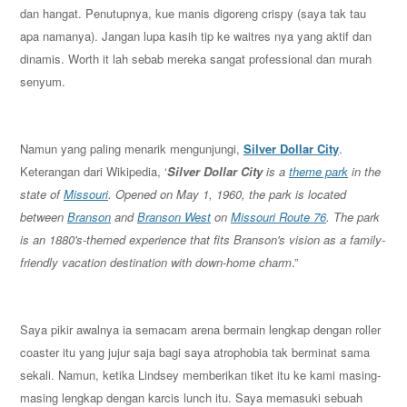
dan hangat. Penutupnya, kue manis digoreng crispy (saya tak tau
apa namanya). Jangan lupa kasih tip ke waitres nya yang aktif dan
dinamis. Worth it lah sebab mereka sangat professional dan murah
senyum.
Namun yang paling menarik mengunjungi,
Silver Dollar City
.
Keterangan dari Wikipedia, ‘
Silver Dollar City
is a
theme park
in the
state of
Missouri
. Opened on May 1, 1960, the park is located
between
Branson
and
Branson West
on
Missouri Route 76
. The park
is an 1880's-themed experience that fits Branson's vision as a family-
friendly vacation destination with down-home charm
.”
Saya pikir awalnya ia semacam arena bermain lengkap dengan roller
coaster itu yang jujur saja bagi saya atrophobia tak berminat sama
sekali. Namun, ketika Lindsey memberikan tiket itu ke kami masing-
masing lengkap dengan karcis lunch itu. Saya memasuki sebuah