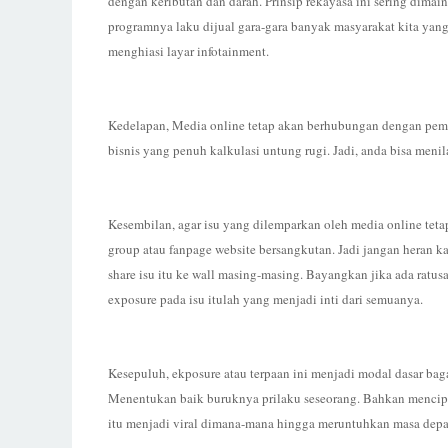
dengan keributan dan darah. Prinsip rekayasa ini sering dimai
programnya laku dijual gara-gara banyak masyarakat kita yang
menghiasi layar infotainment.
Kedelapan, Media online tetap akan berhubungan dengan pemil
bisnis yang penuh kalkulasi untung rugi. Jadi, anda bisa menil
Kesembilan, agar isu yang dilemparkan oleh media online tetap
group atau fanpage website bersangkutan. Jadi jangan heran k
share isu itu ke wall masing-masing. Bayangkan jika ada rat
exposure pada isu itulah yang menjadi inti dari semuanya.
Kesepuluh, ekposure atau terpaan ini menjadi modal dasar ba
Menentukan baik buruknya prilaku seseorang. Bahkan mencip
itu menjadi viral dimana-mana hingga meruntuhkan masa dep