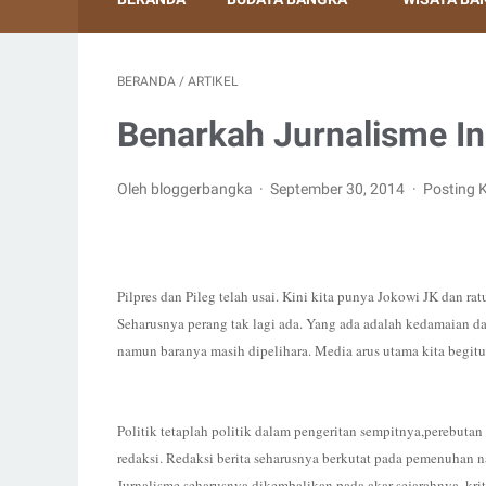
BERANDA
/
ARTIKEL
Benarkah Jurnalisme In
Oleh bloggerbangka
September 30, 2014
Posting 
Pilpres dan Pileg telah usai. Kini kita punya Jokowi JK dan r
Seharusnya perang tak lagi ada. Yang ada adalah kedamaian 
namun baranya masih dipelihara. Media arus utama kita begitu
Politik tetaplah politik dalam pengeritan sempitnya,perebuta
redaksi. Redaksi berita seharusnya berkutat pada pemenuhan nar
Jurnalisme seharusnya dikembalikan pada akar sejarahnya, kr