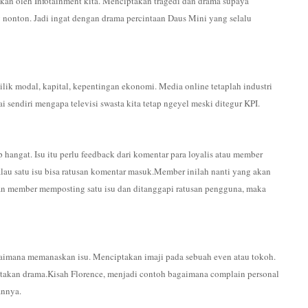
nkan oleh Infotainment kita. Menciptakan tragedi dan drama supaya
 nonton. Jadi ingat dengan drama percintaan Daus Mini yang selalu
ik modal, kapital, kepentingan ekonomi. Media online tetaplah industri
ai sendiri mengapa televisi swasta kita tetap ngeyel meski ditegur KPI.
 hangat. Isu itu perlu feedback dari komentar para loyalis atau member
alau satu isu bisa ratusan komentar masuk.Member inilah nanti yang akan
usan member memposting satu isu dan ditanggapi ratusan pengguna, maka
gaimana memanaskan isu. Menciptakan imaji pada sebuah even atau tokoh.
takan drama.Kisah Florence, menjadi contoh bagaimana complain personal
annya.