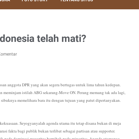
donesia telah mati?
Komentar
atusan anggota DPR yang akan segera bertugas untuk lima tahun kedepan.
dan meminjam istilah ABG sekarang-Move ON. Perang memang tak ada lagi,
 sibuknya memelihara bara itu dengan tujuan yang patut dipertanyakan.
n kekuasaan. Seyogyanyalah agenda utama itu tetap disana bukan di meja
asi fakta bagi publik bukan terlibat sebagai partisan atau supporter.
itik pada dominasi mayoritas berpihak pada minoritas. Agenda utamanya