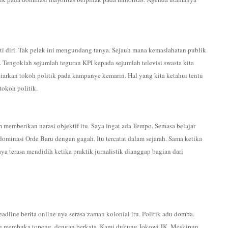
ati diri. Tak pelak ini mengundang tanya. Sejauh mana kemaslahatan publik
. Tengoklah sejumlah teguran KPI kepada sejumlah televisi swasta kita
iarkan tokoh politik pada kampanye kemarin. Hal yang kita ketahui tentu
tokoh politik.
 memberikan narasi objektif itu. Saya ingat ada Tempo. Semasa belajar
 dominasi Orde Baru dengan gagah. Itu tercatat dalam sejarah. Sama ketika
 terasa mendidih ketika praktik jurnalistik dianggap bagian dari
dline berita online nya serasa zaman kolonial itu. Politik adu domba.
 malu membuka topeng, dengan berkata, Kami dukung Jokowi JK. Meskipun