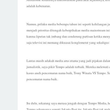
adalah kebenaran.
Namun, prilaku media beberapa tahun ini seperti kehilangan j
menjadi prioritas ditengah keberpihakan media mainstream ini
karena liputan tak imbang dan cenderung partisan ketika meny
saja televisi ini memang dikuasai konglomerat yang sekaligus 
Lantas masih adakah media arus utama yang jadi pijakan dalam
jurnalistik, saya pikir Tempo adalah terbaik. Mereka melewati
kasus aneh pencemaran nama baik, Tomy Winata VS Tempo. Saya
pencemaran nama baik.
Itu dulu, sekarang saya merasa jengah dengan Tempo Media, hea
Tempo seharusnya seperti Jakarta Post itu. Jakarta Post tak