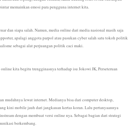
 pintar memainkan emosi para pengguna internet kita.
enar dan siapa salah. Namun, media online dari media nasional masih saja
pporter, apalagi anggota parpol atau pasukan cyber salah satu tokoh politik
nalisme sebagai alat perjuangan politik caci maki.
nline kita begitu trengginasnya terhadap isu Jokowi JK, Perseteruan
ngan mudahnya lewat internet. Medianya bisa dari computer desktop,
ang kini mobile jauh dari jangkauan kertas koran. Lalu pertanyaannya
nstream dengan membuat versi online nya. Sebagai bagian dari strategi
munikasi berkembang.