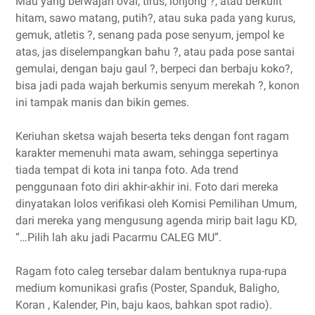
Mau yang berwajah oval, tirus, lonjong ?, atau berkulit
hitam, sawo matang, putih?, atau suka pada yang kurus,
gemuk, atletis ?, senang pada pose senyum, jempol ke
atas, jas diselempangkan bahu ?, atau pada pose santai
gemulai, dengan baju gaul ?, berpeci dan berbaju koko?,
bisa jadi pada wajah berkumis senyum merekah ?, konon
ini tampak manis dan bikin gemes.
Keriuhan sketsa wajah beserta teks dengan font ragam
karakter memenuhi mata awam, sehingga sepertinya
tiada tempat di kota ini tanpa foto. Ada trend
penggunaan foto diri akhir-akhir ini. Foto dari mereka
dinyatakan lolos verifikasi oleh Komisi Pemilihan Umum,
dari mereka yang mengusung agenda mirip bait lagu KD,
“…Pilih lah aku jadi Pacarmu CALEG MU”.
Ragam foto caleg tersebar dalam bentuknya rupa-rupa
medium komunikasi grafis (Poster, Spanduk, Baligho,
Koran , Kalender, Pin, baju kaos, bahkan spot radio).