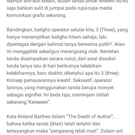
Namun alih-alih kreatif, acuan tanda untuk referent itu-itu
saja bahkan sulit di jumpai pada rupa-rupa media
komunikasi grafis sekarang.
Bandingkan, baligho operator selular kita, 3 (Three), yang
hanya menampilkan baligho hitam sahaja, lalu
dipertegas dengan kalimat tanya berwarna putih?. Iklan
ini menggelitik sekaligus merangsang otak. Rentetan
tanda disampaikan secara runut, dari awal disodori
tanda tanya lalu di hari berikutnya kelebihan-
kelebihannya, baru diakhir, diketahui apa itu 3 (three).
Konsep pemasarannya kreatif. Sekreatif, operator
lainnya, yang menggunakan tanda berupa monyet
sebagai signifier. Ini beda tapi, meminjam istilah
sekarang,”Kereeeen”.
Kata Roland Barthes dalam “The Death of Author”,
bahwa ketika tanda (iklan) telah terlahir dan
tertayangkan maka “pengarang telah mati”. Dalam arti