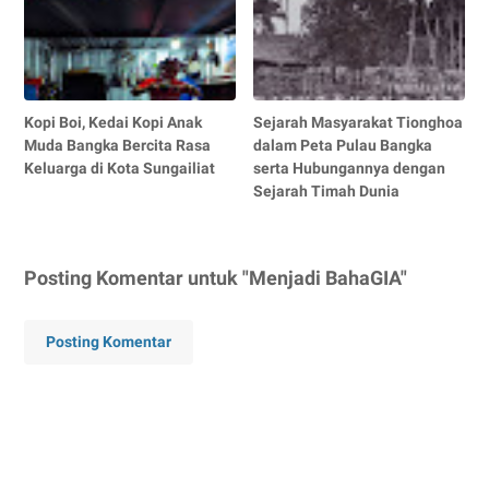
Kopi Boi, Kedai Kopi Anak
Sejarah Masyarakat Tionghoa
Muda Bangka Bercita Rasa
dalam Peta Pulau Bangka
Keluarga di Kota Sungailiat
serta Hubungannya dengan
Sejarah Timah Dunia
Posting Komentar untuk "Menjadi BahaGIA"
Posting Komentar