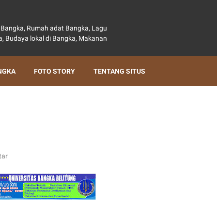
au Bangka, Rumah adat Bangka, Lagu
, Budaya lokal di Bangka, Makanan
NGKA
FOTO STORY
TENTANG SITUS
tar