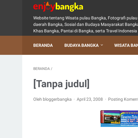
Website tentang Wisata pulau Bangka, Fotografi pul
daerah Bangka, Sosial dan Budaya Masyarakat Bangka
Khas Bangka, Pantai di Bangka, serta Travel Indonesia
BERANDA
BUDAYA BANGKA
WISATA BA
BERANDA
/
[Tanpa judul]
Oleh bloggerbangka
April 23, 2008
Posting Komen