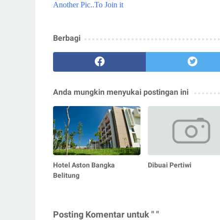
Another Pic..To Join it
Berbagi
Anda mungkin menyukai postingan ini
Hotel Aston Bangka
Dibuai Pertiwi
Belitung
Posting Komentar untuk " "