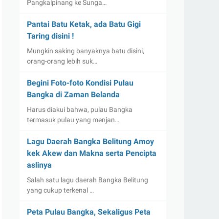
Pangkalpinang ke Sunga…
Pantai Batu Ketak, ada Batu Gigi
Taring disini !
Mungkin saking banyaknya batu disini,
orang-orang lebih suk…
Begini Foto-foto Kondisi Pulau
Bangka di Zaman Belanda
Harus diakui bahwa, pulau Bangka
termasuk pulau yang menjan…
Lagu Daerah Bangka Belitung Amoy
kek Akew dan Makna serta Pencipta
aslinya
Salah satu lagu daerah Bangka Belitung
yang cukup terkenal …
Peta Pulau Bangka, Sekaligus Peta