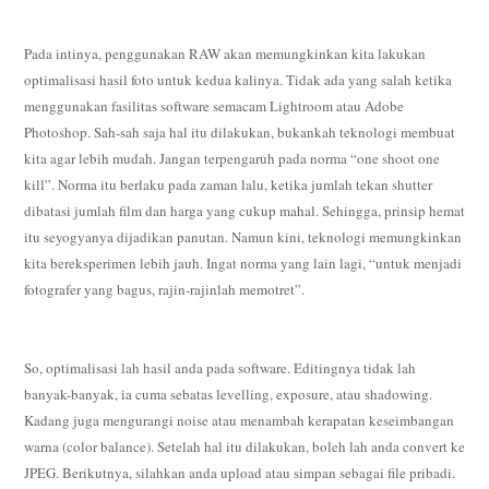
Pada intinya, penggunakan RAW akan memungkinkan kita lakukan
optimalisasi hasil foto untuk kedua kalinya. Tidak ada yang salah ketika
menggunakan fasilitas software semacam Lightroom atau Adobe
Photoshop. Sah-sah saja hal itu dilakukan, bukankah teknologi membuat
kita agar lebih mudah. Jangan terpengaruh pada norma “one shoot one
kill”. Norma itu berlaku pada zaman lalu, ketika jumlah tekan shutter
dibatasi jumlah film dan harga yang cukup mahal. Sehingga, prinsip hemat
itu seyogyanya dijadikan panutan. Namun kini, teknologi memungkinkan
kita bereksperimen lebih jauh. Ingat norma yang lain lagi, “untuk menjadi
fotografer yang bagus, rajin-rajinlah memotret”.
So, optimalisasi lah hasil anda pada software. Editingnya tidak lah
banyak-banyak, ia cuma sebatas levelling, exposure, atau shadowing.
Kadang juga mengurangi noise atau menambah kerapatan keseimbangan
warna (color balance). Setelah hal itu dilakukan, boleh lah anda convert ke
JPEG. Berikutnya, silahkan anda upload atau simpan sebagai file pribadi.