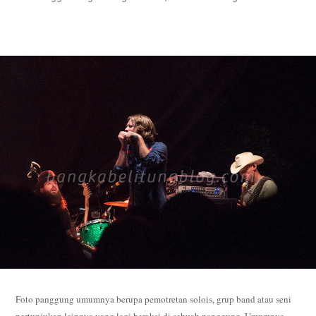
Foto panggung umumnya berupa pemotretan solois, grup band atau seni
pertunjukan lainnya yang lagi beraksi di sebuah panggung. Umumnya