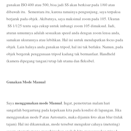
gunakan ISO 400 atau 500, bisa jadi SS akan berkisar pada 1/60 atau
dibawah itu. Sementara itu, karena ramainya pengunjung, saya terpaksa
berjarak pada objek. Akibatnya, saya maksimal zoom pada 105. Ukuran
SS 1/125 tentu saja cukup untuk imbangi zoom 105 dimaksud. Jadi,
aturan umumnya adalah sesuaikan speed anda dengan zoom lensa anda,
samakan ukurannya atau lebihkan. Hal ini untuk mendapatkan focus pada
objek. Lain halnya anda gunakan tripod, hal ini tak berlaku. Namun, pada
objek bergerak penggunaan tripod kadang tak bermanfaat. Handheld
(kamera dipegang tangan) tetap lah utama dan fleksibel.
Gunakan Mode Manual
menggunakan mode Manual
Saya
. Ingat, pemotretan malam hari
sangatlah bergantung pada kepekaan kita pada kondisi di lapangan. Jika
menggunakan mode P atau Automatis, maka dijamin foto akan blur (tidak
tajam). Hal ini dikarenakan, mode tersebut mengukur cahaya (metering)
secara otomatis tanpa menghiraukan apakah kita menggunakan tripod