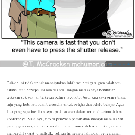
comic fotografer
Tulisan ini tidak untuk menciptakan labilisasi hati gara-gara salah satu
asumsi atau persepsi ini ada di anda. Jangan merasa saya kemudian
terkesan sok-sok_an terkesan paling jago foto. Jujur saja saya orang biasa
saja yang hobi foto, dan bersusaha untuk belajar dan selalu belajar. Agar
foto yang saya hasilkan tepat pada sasaran dalam artian diterima dalam
konteksnya. Misalnya, foto di perayaan pernikahan mampu memuaskan
pelanggan saya, atau foto tersebut dapat dimuat di harian lokal, karena
memenuhi syarat jurnalistik. Tulisan ini semata lahir, dari pengalaman