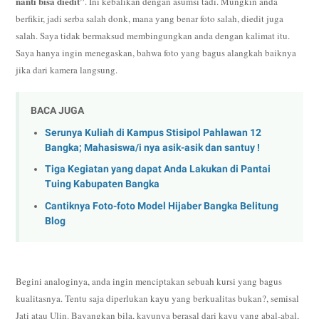
nanti bisa diedit”
. Ini kebalikan dengan asumsi tadi. Mungkin anda
berfikir, jadi serba salah donk, mana yang benar foto salah, diedit juga
salah. Saya tidak bermaksud membingungkan anda dengan kalimat itu.
Saya hanya ingin menegaskan, bahwa foto yang bagus alangkah baiknya
jika dari kamera langsung.
BACA JUGA
Serunya Kuliah di Kampus Stisipol Pahlawan 12
Bangka; Mahasiswa/i nya asik-asik dan santuy !
Tiga Kegiatan yang dapat Anda Lakukan di Pantai
Tuing Kabupaten Bangka
Cantiknya Foto-foto Model Hijaber Bangka Belitung
Blog
Begini analoginya, anda ingin menciptakan sebuah kursi yang bagus
kualitasnya. Tentu saja diperlukan kayu yang berkualitas bukan?, semisal
Jati atau Ulin. Bayangkan bila, kayunya berasal dari kayu yang abal-abal,