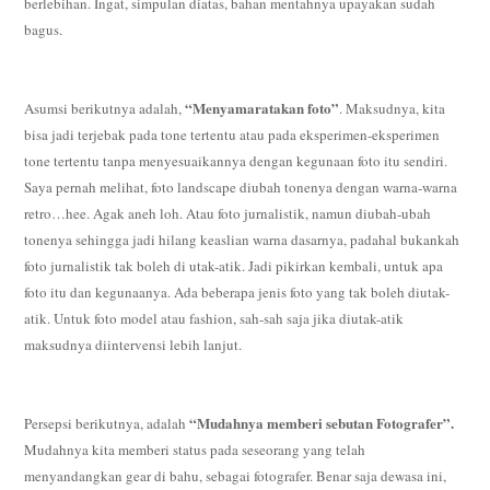
berlebihan. Ingat, simpulan diatas, bahan mentahnya upayakan sudah
bagus.
“Menyamaratakan foto”
Asumsi berikutnya adalah,
. Maksudnya, kita
bisa jadi terjebak pada tone tertentu atau pada eksperimen-eksperimen
tone tertentu tanpa menyesuaikannya dengan kegunaan foto itu sendiri.
Saya pernah melihat, foto landscape diubah tonenya dengan warna-warna
retro…hee. Agak aneh loh. Atau foto jurnalistik, namun diubah-ubah
tonenya sehingga jadi hilang keaslian warna dasarnya, padahal bukankah
foto jurnalistik tak boleh di utak-atik. Jadi pikirkan kembali, untuk apa
foto itu dan kegunaanya. Ada beberapa jenis foto yang tak boleh diutak-
atik. Untuk foto model atau fashion, sah-sah saja jika diutak-atik
maksudnya diintervensi lebih lanjut.
“Mudahnya memberi sebutan Fotografer”.
Persepsi berikutnya, adalah
Mudahnya kita memberi status pada seseorang yang telah
menyandangkan gear di bahu, sebagai fotografer. Benar saja dewasa ini,