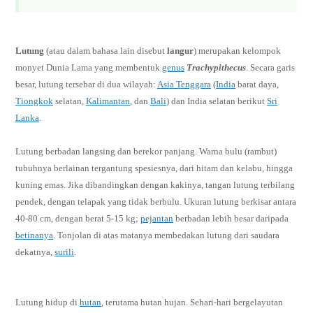
Lutung
(atau dalam bahasa lain disebut
langur
) merupakan kelompok
monyet Dunia Lama
yang membentuk
genus
Trachypithecus
. Secara garis
besar, lutung tersebar di dua wilayah:
Asia Tenggara
(
India
barat daya,
Tiongkok
selatan,
Kalimantan
, dan
Bali
) dan India selatan berikut
Sri
Lanka
.
Lutung berbadan langsing dan berekor panjang. Warna bulu (rambut)
tubuhnya berlainan tergantung spesiesnya, dari hitam dan kelabu, hingga
kuning emas. Jika dibandingkan dengan kakinya, tangan lutung terbilang
pendek, dengan telapak yang tidak berbulu. Ukuran lutung berkisar antara
40-80 cm, dengan berat 5-15 kg;
pejantan
berbadan lebih besar daripada
betinanya
. Tonjolan di atas matanya membedakan lutung dari saudara
dekatnya,
surili
.
Lutung hidup di
hutan
, terutama hutan hujan. Sehari-hari bergelayutan