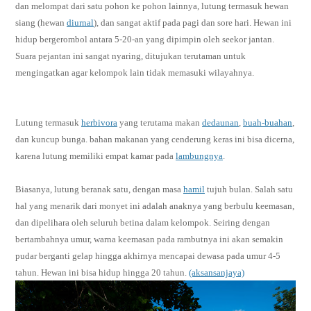
dan melompat dari satu pohon ke pohon lainnya, lutung termasuk hewan
siang (hewan
diurnal
), dan sangat aktif pada pagi dan sore hari. Hewan ini
hidup bergerombol antara 5-20-an yang dipimpin oleh seekor jantan.
Suara pejantan ini sangat nyaring, ditujukan terutaman untuk
mengingatkan agar kelompok lain tidak memasuki wilayahnya.
Lutung termasuk
herbivora
yang terutama makan
dedaunan
,
buah-buahan
,
dan kuncup bunga. bahan makanan yang cenderung keras ini bisa dicerna,
karena lutung memiliki empat kamar pada
lambungnya
.
Biasanya, lutung beranak satu, dengan masa
hamil
tujuh bulan. Salah satu
hal yang menarik dari monyet ini adalah anaknya yang berbulu keemasan,
dan dipelihara oleh seluruh betina dalam kelompok. Seiring dengan
bertambahnya umur, warna keemasan pada rambutnya ini akan semakin
pudar berganti gelap hingga akhirnya mencapai dewasa pada umur 4-5
tahun. Hewan ini bisa hidup hingga 20 tahun.
(aksansanjaya)