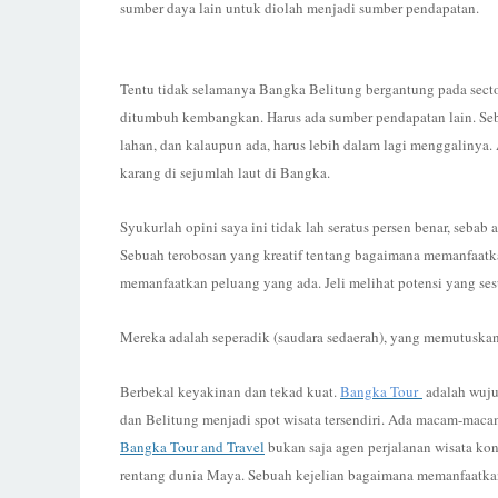
sumber daya lain untuk diolah menjadi sumber pendapatan.
Tentu tidak selamanya Bangka Belitung bergantung pada sector
ditumbuh kembangkan. Harus ada sumber pendapatan lain. Seb
lahan, dan kalaupun ada, harus lebih dalam lagi menggalinya.
karang di sejumlah laut di Bangka.
Syukurlah opini saya ini tidak lah seratus persen benar, seba
Sebuah terobosan yang kreatif tentang bagaimana memanfaatk
memanfaatkan peluang yang ada. Jeli melihat potensi yang se
Mereka adalah seperadik (saudara sedaerah), yang memutuska
Berbekal keyakinan dan tekad kuat.
Bangka Tour
adalah wuju
dan Belitung menjadi spot wisata tersendiri. Ada macam-maca
Bangka Tour and Travel
bukan saja agen perjalanan wisata kon
rentang dunia Maya. Sebuah kejelian bagaimana memanfaatkan