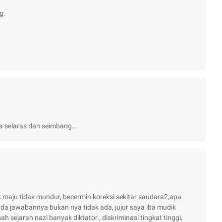
g.
 selaras dan seimbang...
ak maju tidak mundur, becermin koreksi sekitar saudara2,apa
da jawabannya bukan nya tidak ada, jujur saya iba mudik
ah sejarah nazi banyak diktator , diskriminasi tingkat tinggi,