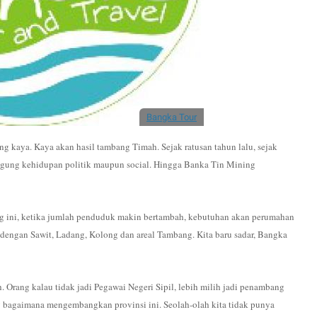
Bangka Tour
g kaya. Kaya akan hasil tambang Timah. Sejak ratusan tahun lalu, sejak
ggung kehidupan politik maupun social. Hingga Banka Tin Mining
ng ini, ketika jumlah penduduk makin bertambah, kebutuhan akan perumahan
i dengan Sawit, Ladang, Kolong dan areal Tambang. Kita baru sadar, Bangka
ah. Orang kalau tidak jadi Pegawai Negeri Sipil, lebih milih jadi penambang
ng bagaimana mengembangkan provinsi ini. Seolah-olah kita tidak punya