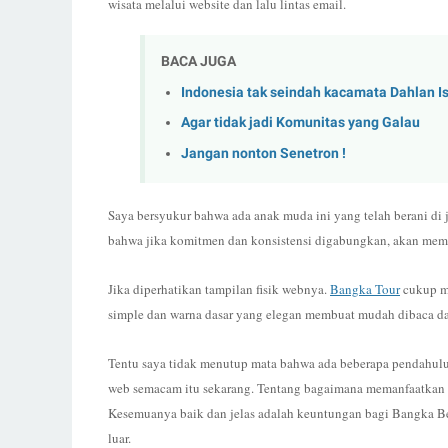
wisata melalui website dan lalu lintas email.
BACA JUGA
Indonesia tak seindah kacamata Dahlan I
Agar tidak jadi Komunitas yang Galau
Jangan nonton Senetron !
Saya bersyukur bahwa ada anak muda ini yang telah berani di j
bahwa jika komitmen dan konsistensi digabungkan, akan memb
Jika diperhatikan tampilan fisik webnya.
Bangka Tour
cukup m
simple dan warna dasar yang elegan membuat mudah dibaca d
Tentu saya tidak menutup mata bahwa ada beberapa pendahulu 
web semacam itu sekarang. Tentang bagaimana memanfaatkan int
Kesemuanya baik dan jelas adalah keuntungan bagi Bangka Bel
luar.