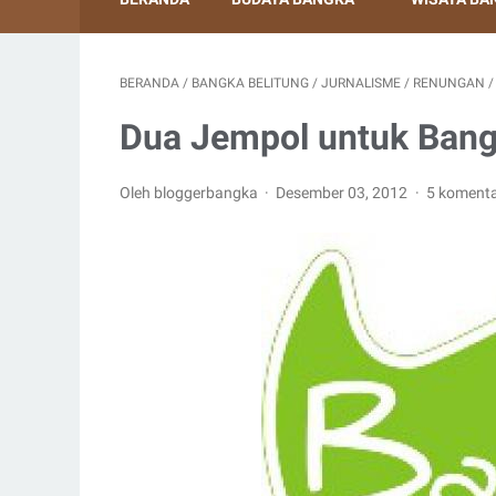
BERANDA
/
BANGKA BELITUNG
/
JURNALISME
/
RENUNGAN
Dua Jempol untuk Ban
Oleh bloggerbangka
Desember 03, 2012
5 koment