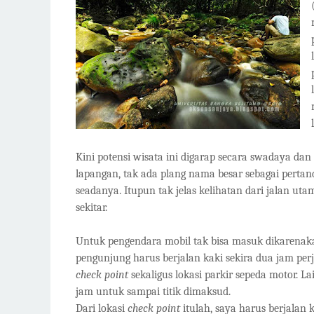
Kini potensi wisata ini digarap secara swadaya da
lapangan, tak ada plang nama besar sebagai pertand
seadanya. Itupun tak jelas kelihatan dari jalan u
sekitar.
Untuk pengendara mobil tak bisa masuk dikarenakan 
pengunjung harus berjalan kaki sekira dua jam perj
check point
sekaligus lokasi parkir sepeda motor. L
jam untuk sampai titik dimaksud.
Dari lokasi
check point
itulah, saya harus berjalan 