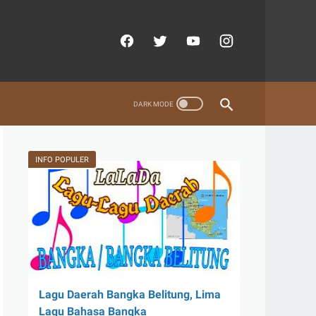
INFO POPULER
Lagu Daerah Bangka Belitung, Lima
Lagu Bahasa Bangka