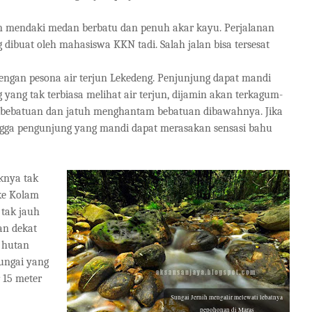
n mendaki medan berbatu dan penuh akar kayu. Perjalanan
dibuat oleh mahasiswa KKN tadi. Salah jalan bisa tersesat
dengan pesona air terjun Lekedeng. Penjunjung dapat mandi
 yang tak terbiasa melihat air terjun, dijamin akan terkagum-
ela bebatuan dan jatuh menghantam bebatuan dibawahnya. Jika
hingga pengunjung yang mandi dapat merasakan sensasi bahu
iknya tak
 ke Kolam
 tak jauh
an dekat
 hutan
sungai yang
 15 meter
Sungai Jernih mengalir melewati lebatnya
pepohonan di Maras