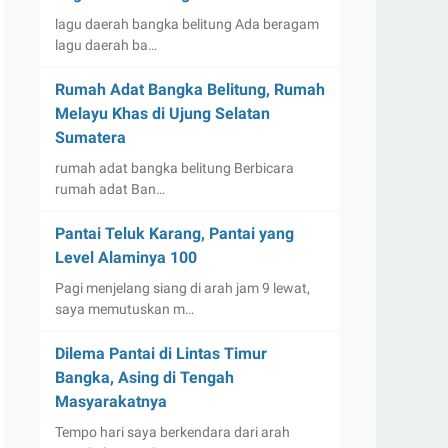
lagu daerah bangka belitung Ada beragam
lagu daerah ba…
Rumah Adat Bangka Belitung, Rumah
Melayu Khas di Ujung Selatan
Sumatera
rumah adat bangka belitung Berbicara
rumah adat Ban…
Pantai Teluk Karang, Pantai yang
Level Alaminya 100
Pagi menjelang siang di arah jam 9 lewat,
saya memutuskan m…
Dilema Pantai di Lintas Timur
Bangka, Asing di Tengah
Masyarakatnya
Tempo hari saya berkendara dari arah