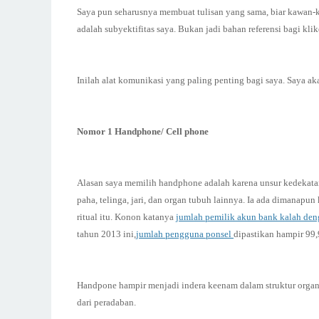
Saya pun seharusnya membuat tulisan yang sama, biar kawan-kaw
adalah subyektifitas saya. Bukan jadi bahan referensi bagi kl
Inilah alat komunikasi yang paling penting bagi saya. Saya ak
Nomor 1 Handphone/ Cell phone
Alasan saya memilih handphone adalah karena unsur kedekata
paha, telinga, jari, dan organ tubuh lainnya. Ia ada dimanapu
ritual itu. Konon katanya
jumlah pemilik akun bank kalah de
tahun 2013 ini,
jumlah pengguna ponsel
dipastikan hampir 99,
Handpone hampir menjadi indera keenam dalam struktur organis
dari peradaban.