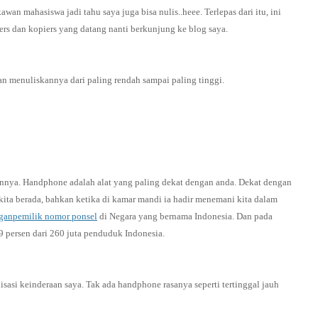
an mahasiswa jadi tahu saya juga bisa nulis..heee. Terlepas dari itu, ini
ikers dan kopiers yang datang nanti berkunjung ke blog saya.
an menuliskannya dari paling rendah sampai paling tinggi.
nnya. Handphone adalah alat yang paling dekat dengan anda. Dekat dengan
n kita berada, bahkan ketika di kamar mandi ia hadir menemani kita dalam
nganpemilik nomor ponsel
di Negara yang bernama Indonesia. Dan pada
9 persen dari 260 juta penduduk Indonesia.
asi keinderaan saya. Tak ada handphone rasanya seperti tertinggal jauh